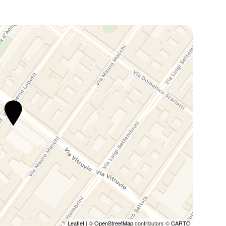
Leaflet
| ©
OpenStreetMap
contributors ©
CARTO