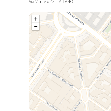
Via Vitruvio 43 - MILANO
+
−